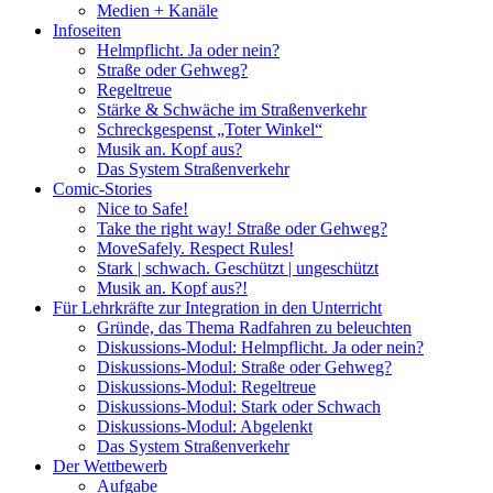
Medien + Kanäle
Infoseiten
Helmpflicht. Ja oder nein?
Straße oder Gehweg?
Regeltreue
Stärke & Schwäche im Straßenverkehr
Schreckgespenst „Toter Winkel“
Musik an. Kopf aus?
Das System Straßenverkehr
Comic-Stories
Nice to Safe!
Take the right way! Straße oder Gehweg?
MoveSafely. Respect Rules!
Stark | schwach. Geschützt | ungeschützt
Musik an. Kopf aus?!
Für Lehrkräfte zur Integration in den Unterricht
Gründe, das Thema Radfahren zu beleuchten
Diskussions-Modul: Helmpflicht. Ja oder nein?
Diskussions-Modul: Straße oder Gehweg?
Diskussions-Modul: Regeltreue
Diskussions-Modul: Stark oder Schwach
Diskussions-Modul: Abgelenkt
Das System Straßenverkehr
Der Wettbewerb
Aufgabe