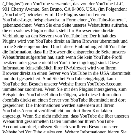
(„Plugins“) von YouTube verwendet, das von der YouTube LLC,
901 Cherry Avenue, San Bruno, CA 94066, USA. (im Folgenden:
„YouTube“) betrieben wird. Die Plugins sind mit einem
YouTube‑Logo, beispielsweise in Form einer „YouTube‑Kamera“,
gekennzeichnet. Wenn Sie eine Seite unseres Webauftritts aufrufen,
die ein solches Plugin enthält, stellt Ihr Browser eine direkte
Verbindung zu den Servern von YouTube her. Der Inhalt des
Plugins wird von YouTube direkt an Ihren Browser übermittelt und
in die Seite eingebunden. Durch diese Einbindung erhält YouTube
die Information, dass Ihr Browser die entsprechende Seite unseres
Webauftritts aufgerufen hat, auch wenn Sie kein YouTube-Profil
besitzen oder gerade nicht bei YouTube eingeloggt sind. Diese
Information (einschließlich Ihrer IP‑Adresse) wird von Ihrem
Browser direkt an einen Server von YouTube in die USA übermittelt
und dort gespeichert. Sind Sie bei YouTube eingeloggt, kann
YouTube den Besuch unserer Website Ihrem YouTube‑Account
unmittelbar zuordnen. Wenn Sie mit den Plugins interagieren, zum
Beispiel den YouTube‑Button betätigen, wird diese Information
ebenfalls direkt an einen Server von YouTube übermittelt und dort
gespeichert. Die Informationen werden außerdem auf Ihrem
YouTube‑Account veröffentlicht und dort Ihren Kontakten
angezeigt. Wenn Sie nicht möchten, dass YouTube die über unseren
Webauftritt gesammelten Daten unmittelbar Ihrem YouTube-
Account zuordnet, müssen Sie sich vor Ihrem Besuch unserer
Website bei YouTube ausloggen. Weitere Informationen hierzu Sie