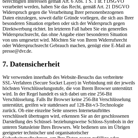
berechtigten Interessen gemäß Art. 6 Abs. 1 S. 1 lit. f DSGVO
verarbeitet werden, haben Sie das Recht, gemäß Art. 21 DSGVO
Widerspruch gegen die Verarbeitung Ihrer personenbezogenen
Daten einzulegen, soweit dafür Gründe vorliegen, die sich aus Ihrer
besonderen Situation ergeben oder sich der Widerspruch gegen
Direktwerbung richtet. Im letzteren Fall haben Sie ein generelles
Widerspruchsrecht, das ohne Angabe einer besonderen Situation
von uns umgesetzt wird. Möchten Sie von Ihrem Widerrufsrecht
oder Widerspruchsrecht Gebrauch machen, genügt eine E‑Mail an
presse@dvr.de.
7. Datensicherheit
Wir verwenden innerhalb des Website-Besuchs das verbreitete
SSL‑Verfahren (Secure Socket Layer) in Verbindung mit der jeweils
höchsten Verschlüsselungsstufe, die von Ihrem Browser unterstützt
wird. In der Regel handelt es sich dabei um eine 256‑Bit
Verschlüsselung. Falls Ihr Browser keine 256‑Bit Verschlüsselung
unterstützt, greifen wir stattdessen auf 128‑Bit‑v3‑Technologie
zurück. Ob eine einzelne Seite unseres Internetauftrittes
verschlüsselt übertragen wird, erkennen Sie an der geschlossenen
Darstellung des Schüssel- beziehungsweise Schloss-Symbols in der
unteren Statusleiste Ihres Browsers. Wir bedienen uns im Übrigen
geeigneter technischer und organisatorischer