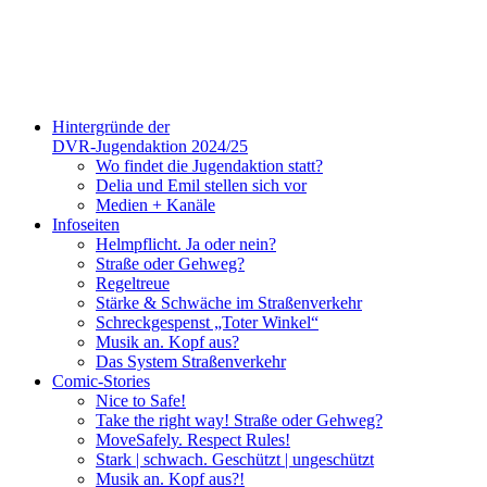
Hintergründe der
DVR-Jugendaktion 2024/25
Wo findet die Jugendaktion statt?
Delia und Emil stellen sich vor
Medien + Kanäle
Infoseiten
Helmpflicht. Ja oder nein?
Straße oder Gehweg?
Regeltreue
Stärke & Schwäche im Straßenverkehr
Schreckgespenst „Toter Winkel“
Musik an. Kopf aus?
Das System Straßenverkehr
Comic-Stories
Nice to Safe!
Take the right way! Straße oder Gehweg?
MoveSafely. Respect Rules!
Stark | schwach. Geschützt | ungeschützt
Musik an. Kopf aus?!